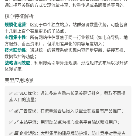
通过相互关联的方式实现流量共享、权重传递或品牌覆盖等目的。
核心特征解析
规模化运营
：区别于单个独立站点，站群强调数量优势，可能包含
十几到上百个甚至更多的子站点；
主题集中性
：所有网站往往聚焦于同一行业领域（如电商导购、地
方服务、垂直资讯），但采用差异化的内容角度切入；
技术联动性
：通过统一的管理系统实现内容同步更新、链接互推、
数据监控等功能；
战略协同效应
：利用搜索引擎算法规则，形成矩阵式布局以提升整
体曝光率。
典型应用场景
✅
📈
SEO优化：通过多站点霸占长尾关键词排名，截取不同搜
索入口的流量；
✅
💰
广告变现：在流量聚合后接入联盟营销或自有产品推广；
✅
🔗
主站导流：用辅助站点为核心业务平台输送精准用户；
✅
🏢
企业矩阵：大型集团构建品牌防护墙，防止竞争对手抢占