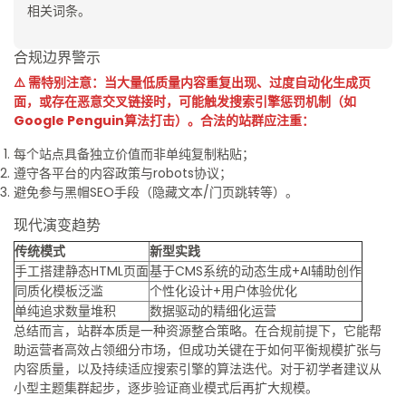
相关词条。
合规边界警示
⚠️ 需特别注意：当大量低质量内容重复出现、过度自动化生成页
面，或存在恶意交叉链接时，可能触发搜索引擎惩罚机制（如
Google Penguin算法打击）。合法的站群应注重：
每个站点具备独立价值而非单纯复制粘贴；
遵守各平台的内容政策与robots协议；
避免参与黑帽SEO手段（隐藏文本/门页跳转等）。
现代演变趋势
传统模式
新型实践
手工搭建静态HTML页面
基于CMS系统的动态生成+AI辅助创作
同质化模板泛滥
个性化设计+用户体验优化
单纯追求数量堆积
数据驱动的精细化运营
总结而言，站群本质是一种资源整合策略。在合规前提下，它能帮
助运营者高效占领细分市场，但成功关键在于如何平衡规模扩张与
内容质量，以及持续适应搜索引擎的算法迭代。对于初学者建议从
小型主题集群起步，逐步验证商业模式后再扩大规模。